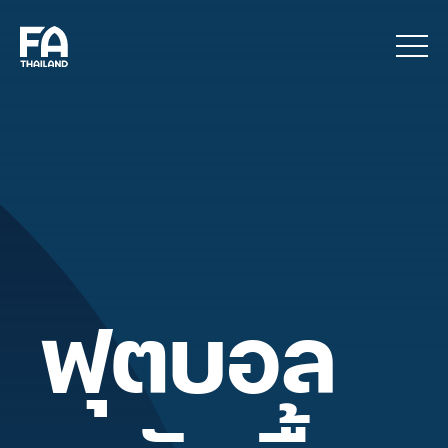
ฟุตบอล