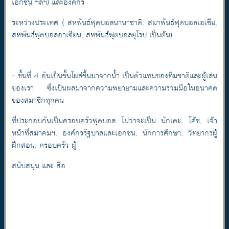
เอกชน ฯลฯ) และองค์กร
ระหว่างประเทศ ( สหพันธ์ฟุตบอลนานาชาติ, สมาพันธ์ฟุตบอลเอเชีย,
สหพันธ์ฟุตบอลอาเซียน, สหพันธ์ฟุตบอลยุโรป เป็นต้น)
- ชั้นที่ 4 อันเป็นชั้นโผล่ขึ้นมาจากน้ำ เป็นตัวแทนของทีมชาติและผู้เล่น
ของเรา ซึ่งเป็นผลมาจากความพยายามและความร่วมมือในอนาคต
ของสมาชิกทุกคน
ที่ประกอบกันเป็นครอบครัวฟุตบอล ไม่ว่าจะเป็น นักเตะ, โค้ช, เจ้า
หน้าที่สมาคมฯ, องค์กรรัฐบาลและเอกชน, นักการศึกษา, วิทยากรผู้
ฝึกสอน, ครอบครัว ผู้
สนับสนุน และ สื่อ