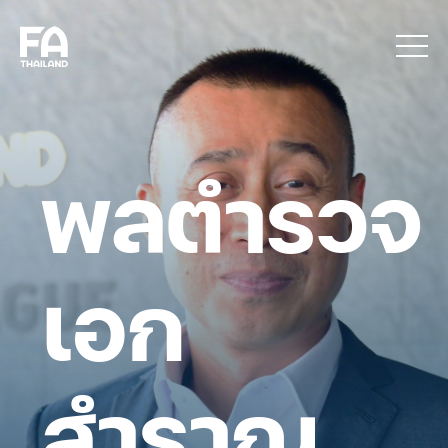
พลตำรวจ
เอก
สำราญ