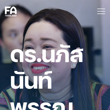
ดร.นภัส
นันท์
พรรณ