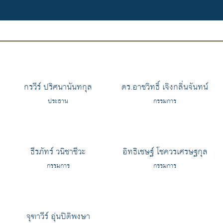
กรวีร์ ปริศนานันทกุล
ดร.อาชวิทธิ์ เจิงกลิ่นจันทน์
ประธาน
กรรมการ
ธีรภัทร์ วนิชาชีวะ
อิทธิเชษฐ์ โชควรเศรษฐกุล
กรรมการ
กรรมการ
จุฑาวีร์ อุ่นปิติพงษา