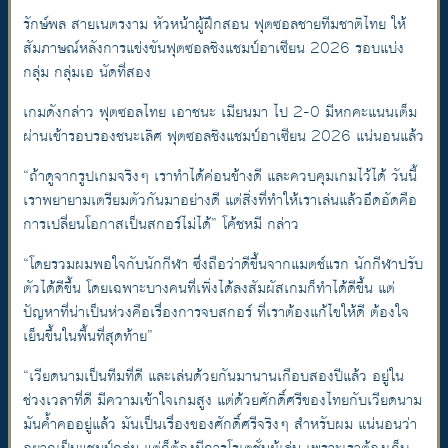
รักษ์พล สายเนตรงาม หัวหน้าผู้ฝึกสอน ฟุตซอลชายทีมชาติไทย ให้
สัมภาษณ์หลังการแข่งขันฟุตซอลชิงแชมป์อาเซียน 2026 รอบแบ่ง
กลุ่ม กลุ่มเอ นัดที่สอง
เกมดังกล่าว ฟุตซอลไทย เอาชนะ เมียนมา ไป 2-0 มีหกคะแนนเต็ม
ผ่านเข้ารอบรองชนะเลิศ ฟุตซอลชิงแชมป์อาเซียน 2026 แน่นอนแล้ว
“ถ้าดูจากรูปเกมจริงๆ เราทำได้ค่อนข้างดี และควบคุมเกมไว้ได้ วันนี้
เราพยายามเตรียมตัวกันมาอย่างดี แต่สิ่งที่ทำให้เราเล่นแล้วอึดอัดคือ
การเปลี่ยนโอกาสเป็นสกอร์ไม่ได้” โค้ชหมี กล่าว
“โดยรวมผมพอใจกับนักกีฬา ซึ่งถือว่าดีขึ้นจากแมตช์แรก นักกีฬาปรับ
ตัวได้ดีขึ้น โดยเฉพาะบางคนที่เพิ่งได้ลงสัมผัสเกมก็ทำได้ดีขึ้น แต่
ปัญหาที่น่าเป็นห่วงคือเรื่องการจบสกอร์ ที่เราต้องแก้ไขให้ดี ต้องใจ
เย็นขึ้นในพื้นที่สุดท้าย”
“เวียดนามเป็นทีมที่ดี และเล่นด้วยกันมานานเกือบสองปีแล้ว อยู่ใน
ช่วงเวลาที่ดี มีความเข้าใจเกมสูง แต่ด้วยศักดิ์ศรีของไทยกับเวียดนาม
มันค้ำคออยู่แล้ว มันเป็นเรื่องของศักดิ์ศรีจริงๆ สำหรับผม แน่นอนว่า